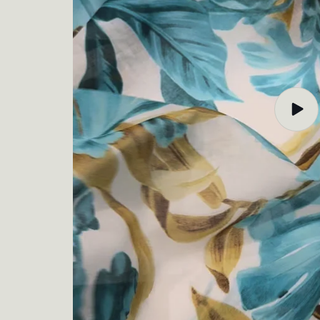
Play
video