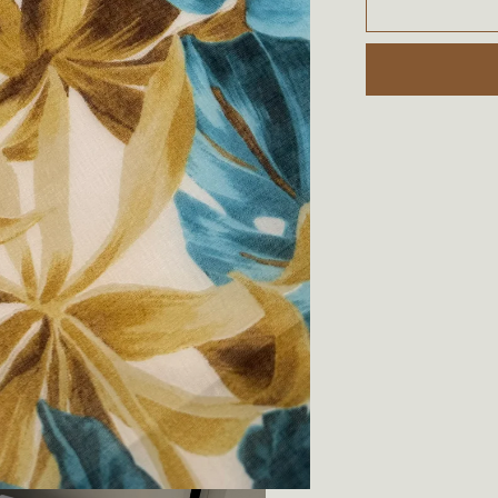
IT-
CSV4
|
قطن
حرير
إيطالي
ويل