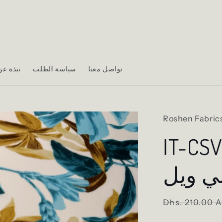
تواصل معنا
سياسة الطلب
نبذة ع
Roshen Fabric
I | قطن حرير
ي ويل
Regular
Dhs. 210.00 
price