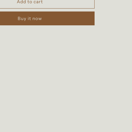
IT-
Add to cart
CSV4
|
Buy it now
قطن
حرير
إيطالي
ويل